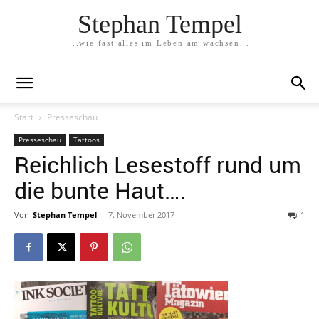
Stephan Tempel
...wie fast alles im Leben am wachsen...
Start
Presseschau
Presseschau
Tattoos
Reichlich Lesestoff rund um
die bunte Haut….
Von
Stephan Tempel
-
7. November 2017
1