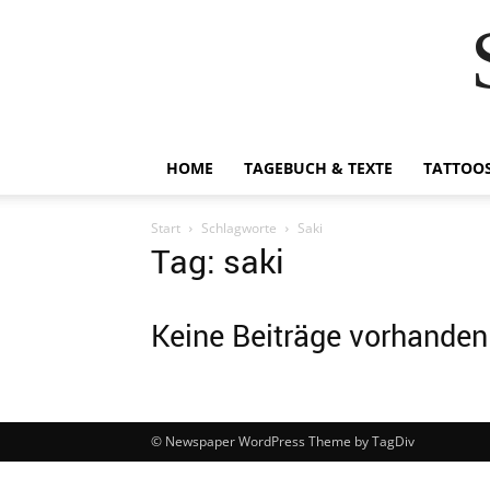
HOME
TAGEBUCH & TEXTE
TATTOO
Start
Schlagworte
Saki
Tag: saki
Keine Beiträge vorhanden
© Newspaper WordPress Theme by TagDiv