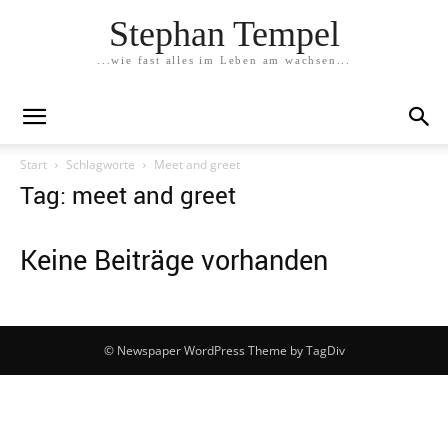
Stephan Tempel
...wie fast alles im Leben am wachsen...
Start
Schlagworte
Meet and greet
Tag: meet and greet
Keine Beiträge vorhanden
© Newspaper WordPress Theme by TagDiv