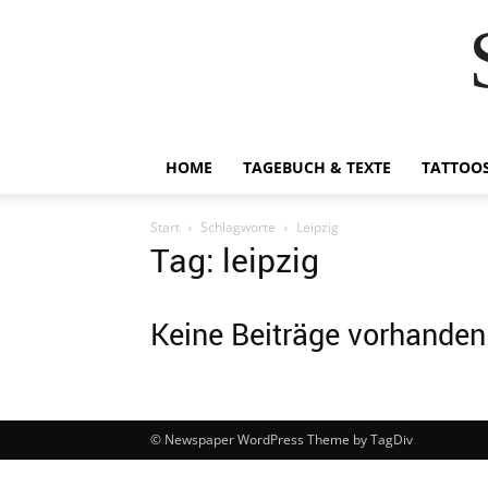
HOME
TAGEBUCH & TEXTE
TATTOO
Start
Schlagworte
Leipzig
Tag: leipzig
Keine Beiträge vorhanden
© Newspaper WordPress Theme by TagDiv