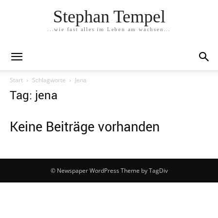
Stephan Tempel
...wie fast alles im Leben am wachsen...
Start
Schlagworte
Jena
Tag: jena
Keine Beiträge vorhanden
© Newspaper WordPress Theme by TagDiv