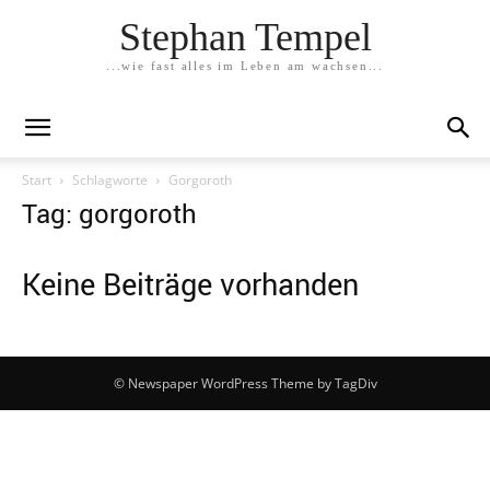
Stephan Tempel
...wie fast alles im Leben am wachsen...
Start
Schlagworte
Gorgoroth
Tag: gorgoroth
Keine Beiträge vorhanden
© Newspaper WordPress Theme by TagDiv