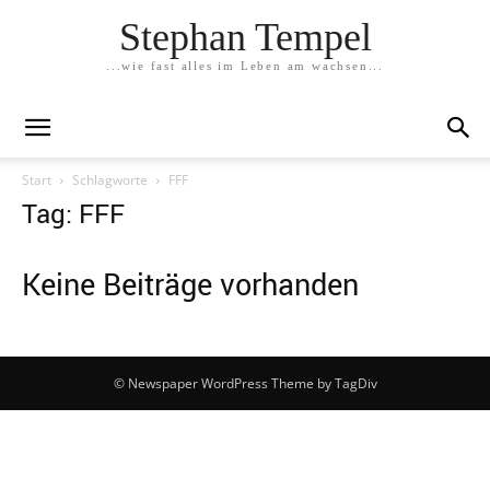
Stephan Tempel
...wie fast alles im Leben am wachsen...
Start
Schlagworte
FFF
Tag: FFF
Keine Beiträge vorhanden
© Newspaper WordPress Theme by TagDiv